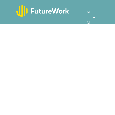
NL
NL
Meld je aan als
nieuwkomer
Ontdek wat FutureWork voor jouw carrière kan
betekenen.
Voornaam
Achternaam