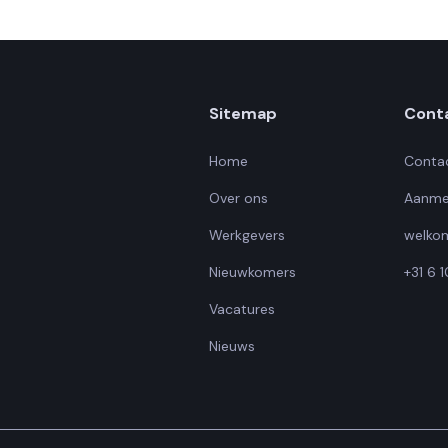
iale voordelen.
Sitemap
Cont
Home
Conta
Over ons
Aanme
Werkgevers
welko
Nieuwkomers
+31 6 
Vacatures
Nieuws