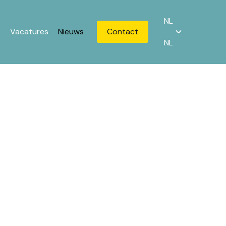
NL
s
Vacatures
Nieuws
Contact
NL
 we impact
rvaren project partners
 het project ‘Asielzoekers
n helpt hen talent aan te
ensieve begeleiding voor een
alent aan de slag, maar