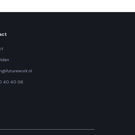
act
ct
lden
m@futurework.nl
10 40 40 06