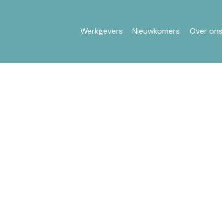
Werkgevers
Nieuwkomers
Over on
aan het werk: samen maken
schmeding Foundation helpt FutureWork, samen met e
honderden asielzoekers aan het werk in het kader van
rbindt werkgevers met deze gemotiveerde doelgroep e
men van administratieve lasten en het bieden van int
loer. Veel werkgevers willen graag met nieuwkomend t