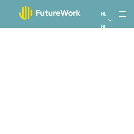
NL
NL
Huishoudelijke
24h/week
Hulp
Functieomschrijving
Als huishoudelijke hulp zorg je dat huizen
er netjes en fris uitzien. Je helpt graag