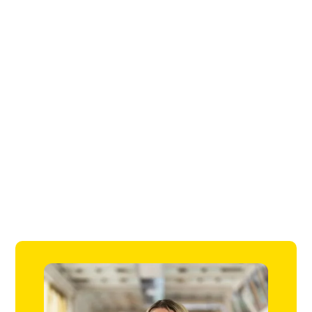
werk nog mooier kunnen maken voor ons
zelf, maar zeker ook voor de nieuwkomers.
Kijken naar de talenten van mijn collega’s
en daar goed op inspelen. En net zo goed
kijken naar de talenten van nieuwkomers
en voor hen een passende baan vinden.